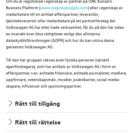
Om du är registrerad i egenskap av partner på ONE.Konzern
Business Platform (
www.vwgroupsupply.com
) eller i egenskap av
medarbetare till en anlitad affärspartner, leverantör,
tjänsteleverantör eller medarbetare på ett partnerföretag där
Volkswagen AG
har eller hade verksamhet, får du på den här sidan
en översikt över dina rättigheter enligt den allmänna
dataskyddsförordningen (GDPR) och hur du kan utöva dessa
gentemot
Volkswagen AG
.
Till den här gruppen räknas även fysiska personer (särskilt
egenföretagare), som har anlitats av
Volkswagen AG
i form av
affärspartner, t.ex. anlitade frilansare, anlitade journalister, medlare,
uppfinnare, vetenskapsmän, musiker, praktikanter, social media-
skapare, influencer och sponsringspartner.
Rätt till tillgång
Rätt till rättelse