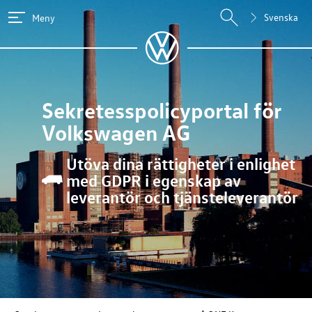
Svenska
Meny
Sekretesspolicyportal för
Volkswagen AG
Utöva dina rättigheter i enlighet
med GDPR i egenskap av
leverantör och tjänsteleverantör