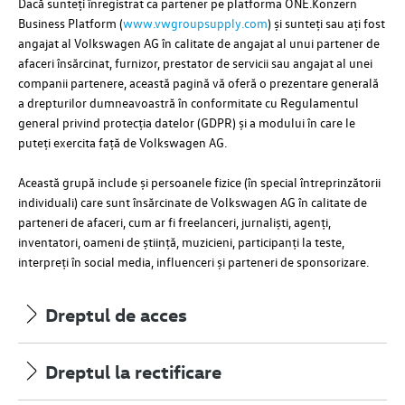
Dacă sunteți înregistrat ca partener pe platforma ONE.Konzern
Business Platform (
www.vwgroupsupply.com
) și sunteți sau ați fost
angajat al
Volkswagen AG
în calitate de angajat al unui partener de
afaceri însărcinat, furnizor, prestator de servicii sau angajat al unei
companii partenere, această pagină vă oferă o prezentare generală
a drepturilor dumneavoastră în conformitate cu Regulamentul
general privind protecția datelor (GDPR) și a modului în care le
puteți exercita față de
Volkswagen AG
.
Această grupă include și persoanele fizice (în special întreprinzătorii
individuali) care sunt însărcinate de
Volkswagen AG
în calitate de
parteneri de afaceri, cum ar fi freelanceri, jurnaliști, agenți,
inventatori, oameni de știință, muzicieni, participanți la teste,
interpreți în social media, influenceri și parteneri de sponsorizare.
Dreptul de acces
Dreptul la rectificare