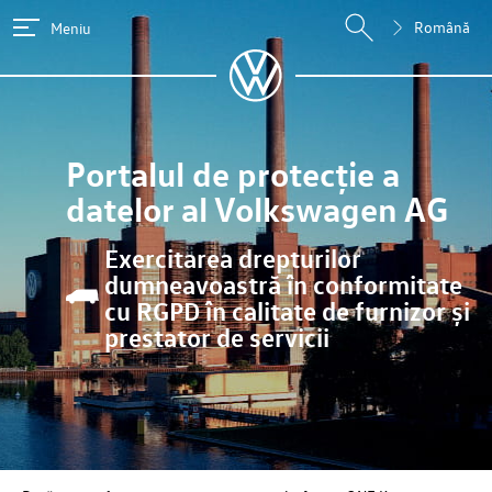
Română
Meniu
Portalul de protecție a
datelor al
Volkswagen AG
Exercitarea drepturilor
dumneavoastră în conformitate
cu RGPD în calitate de furnizor și
prestator de servicii