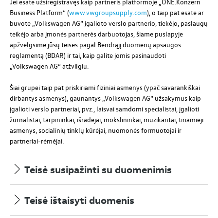
Jei esate užsiregistravęs kaip partneris platformoje „ONE.Konzern
Business Platform“ (
www.vwgroupsupply.com
), o taip pat esate ar
buvote „
Volkswagen AG
“ įgalioto verslo partnerio, tiekėjo, paslaugų
teikėjo arba įmonės partnerės darbuotojas, šiame puslapyje
apžvelgsime jūsų teises pagal Bendrąjį duomenų apsaugos
reglamentą (BDAR) ir tai, kaip galite jomis pasinaudoti
„
Volkswagen AG
“ atžvilgiu.
Šiai grupei taip pat priskiriami fiziniai asmenys (ypač savarankiškai
dirbantys asmenys), gaunantys „
Volkswagen AG
“ užsakymus kaip
įgalioti verslo partneriai, pvz., laisvai samdomi specialistai, įgalioti
žurnalistai, tarpininkai, išradėjai, mokslininkai, muzikantai, tiriamieji
asmenys, socialinių tinklų kūrėjai, nuomonės formuotojai ir
partneriai-rėmėjai.
Teisė susipažinti su duomenimis
Teisė ištaisyti duomenis