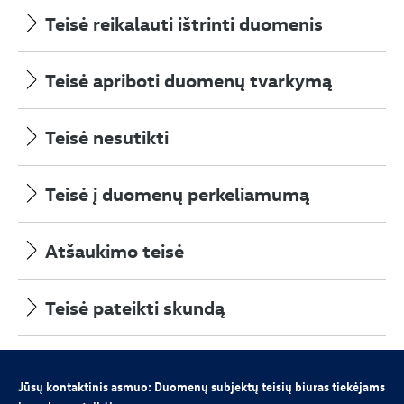
Teisė reikalauti ištrinti duomenis
Teisė apriboti duomenų tvarkymą
Teisė nesutikti
Teisė į duomenų perkeliamumą
Atšaukimo teisė
Teisė pateikti skundą
Jūsų kontaktinis asmuo: Duomenų subjektų teisių biuras tiekėjams