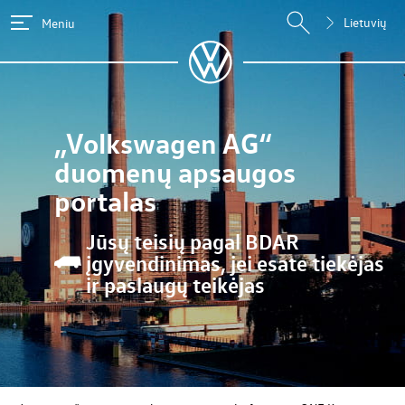
Lietuvių
Meniu
„Volkswagen AG“
duomenų apsaugos
portalas
Jūsų teisių pagal BDAR
įgyvendinimas, jei esate tiekėjas
ir paslaugų teikėjas