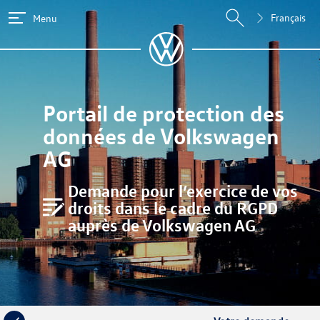
Français
Menu
Portail de protection des
données de Volkswagen
AG
Demande pour l’exercice de vos
droits dans le cadre du RGPD
auprès de Volkswagen AG