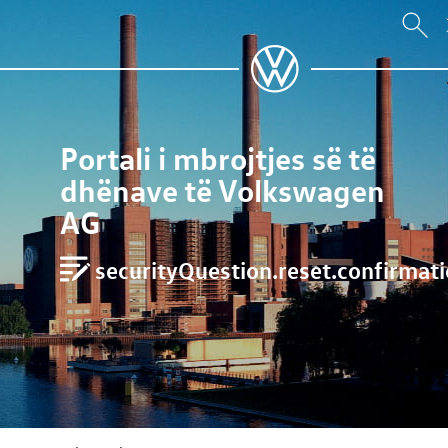
Portali i mbrojtjes së të
dhënave të Volkswagen
AG
securityQuestion.reset.confirmatio