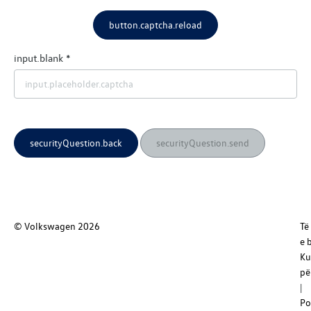
button.captcha.reload
input.blank
securityQuestion.back
securityQuestion.send
© Volkswagen
2026
Të
e 
Ku
pë
Po