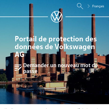
Français
Portail de protection des
données de Volkswagen
AG
Demander un nouveau mot de
passe