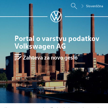
Slovenščina
Portal o varstvu podatkov
Volkswagen AG
Zahteva za novo geslo