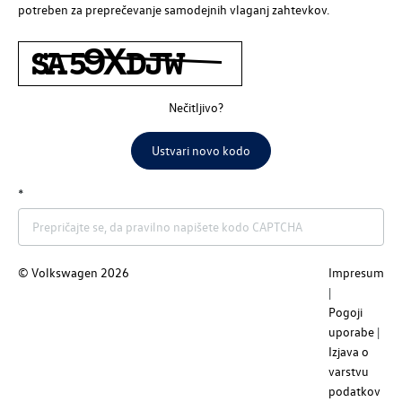
potreben za preprečevanje samodejnih vlaganj zahtevkov.
Nečitljivo?
Ustvari novo kodo
© Volkswagen
2026
Impresum
Nazaj
Pošlji
Pogoji
uporabe
Izjava o
varstvu
podatkov