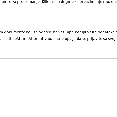
ranice za preuzimanje. Klikom na dugme za preuzimanje možete 
m dokumente koji se odnose na vas (
npr.
kopiju vaših podataka o 
poslati poštom.
Alternativno, imate opciju da se prijavite sa sv