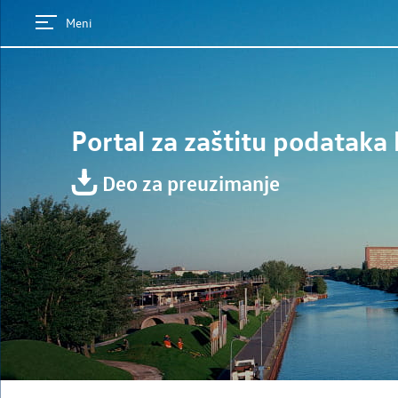
Meni
Portal za zaštitu podatak
Deo za preuzimanje