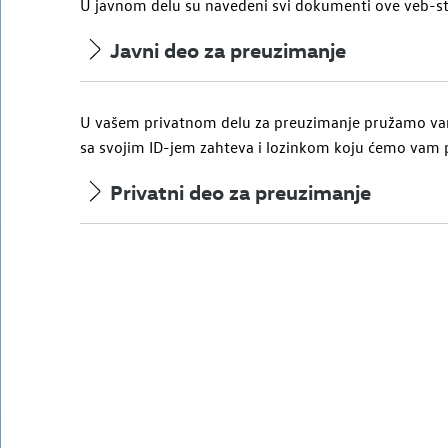
U javnom delu su navedeni svi dokumenti ove veb-st
Javni deo za preuzimanje
U vašem privatnom delu za preuzimanje pružamo va
sa svojim ID-jem zahteva i lozinkom koju ćemo vam 
Privatni deo za preuzimanje