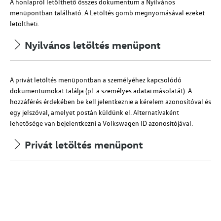
A honlapról letölthető összes dokumentum a Nyilvános
menüpontban található. A Letöltés gomb megnyomásával ezeket
letöltheti.
Nyilvános letöltés menüpont
A privát letöltés menüpontban a személyéhez kapcsolódó
dokumentumokat találja (
pl.
a személyes adatai másolatát). A
hozzáférés érdekében be kell jelentkeznie a kérelem azonosítóval és
egy jelszóval, amelyet postán küldünk el.
Alternatívaként
lehetősége van bejelentkezni a Volkswagen ID azonosítójával.
Privát letöltés menüpont