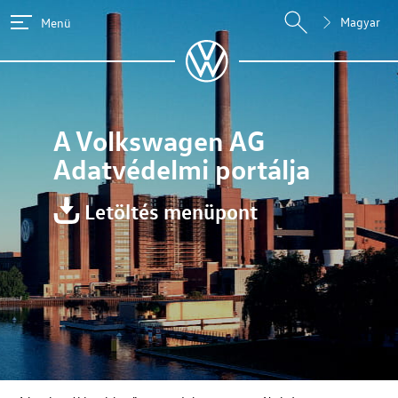
Magyar
Menü
A
Volkswagen AG
Adatvédelmi portálja
Letöltés menüpont