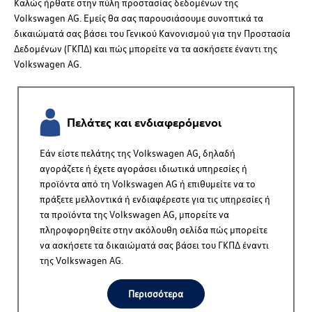
Καλώς ήρθατε στην πύλη προστασίας δεδομένων της
Volkswagen AG
.
Εμείς θα σας παρουσιάσουμε συνοπτικά τα
δικαιώματά σας βάσει του Γενικού Κανονισμού για την Προστασία
Δεδομένων (ΓΚΠΔ) και πώς μπορείτε να τα ασκήσετε έναντι της
Volkswagen AG
.
Πελάτες και ενδιαφερόμενοι
Εάν είστε πελάτης της
Volkswagen AG
, δηλαδή
αγοράζετε ή έχετε αγοράσει ιδιωτικά υπηρεσίες ή
προϊόντα από τη
Volkswagen AG
ή επιθυμείτε να το
πράξετε μελλοντικά ή ενδιαφέρεστε για τις υπηρεσίες ή
τα προϊόντα της
Volkswagen AG
, μπορείτε να
πληροφορηθείτε στην ακόλουθη σελίδα πώς μπορείτε
να ασκήσετε τα δικαιώματά σας βάσει του ΓΚΠΔ έναντι
της
Volkswagen AG
.
Περισσότερα