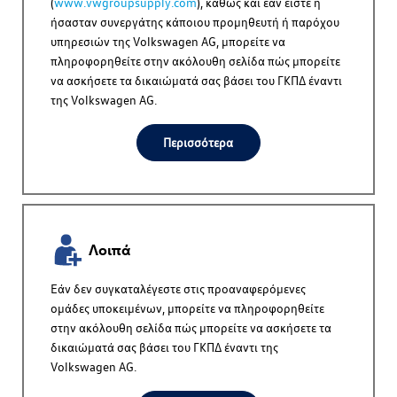
(
www.vwgroupsupply.com
), καθώς και εάν είστε ή
ήσασταν συνεργάτης κάποιου προμηθευτή ή παρόχου
υπηρεσιών της
Volkswagen AG
, μπορείτε να
πληροφορηθείτε στην ακόλουθη σελίδα πώς μπορείτε
να ασκήσετε τα δικαιώματά σας βάσει του ΓΚΠΔ έναντι
της
Volkswagen AG
.
Περισσότερα
Λοιπά
Εάν δεν συγκαταλέγεστε στις προαναφερόμενες
ομάδες υποκειμένων, μπορείτε να πληροφορηθείτε
στην ακόλουθη σελίδα πώς μπορείτε να ασκήσετε τα
δικαιώματά σας βάσει του ΓΚΠΔ έναντι της
Volkswagen AG
.