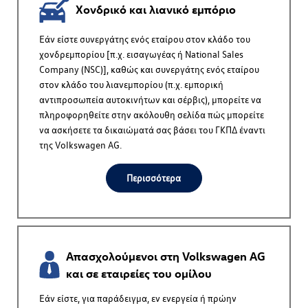
Χονδρικό και λιανικό εμπόριο
Εάν είστε συνεργάτης ενός εταίρου στον κλάδο του
χονδρεμπορίου [π.χ. εισαγωγέας ή National Sales
Company (NSC)], καθώς και συνεργάτης ενός εταίρου
στον κλάδο του λιανεμπορίου (π.χ. εμπορική
αντιπροσωπεία αυτοκινήτων και σέρβις), μπορείτε να
πληροφορηθείτε στην ακόλουθη σελίδα πώς μπορείτε
να ασκήσετε τα δικαιώματά σας βάσει του ΓΚΠΔ έναντι
της Volkswagen AG.
Περισσότερα
Απασχολούμενοι στη
Volkswagen AG
και σε εταιρείες του ομίλου
Εάν είστε, για παράδειγμα, εν ενεργεία ή πρώην