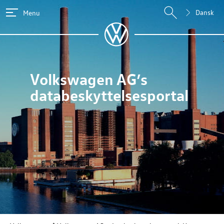
Dansk
Menu
Volkswagen AG
’s
databeskyttelsesportal