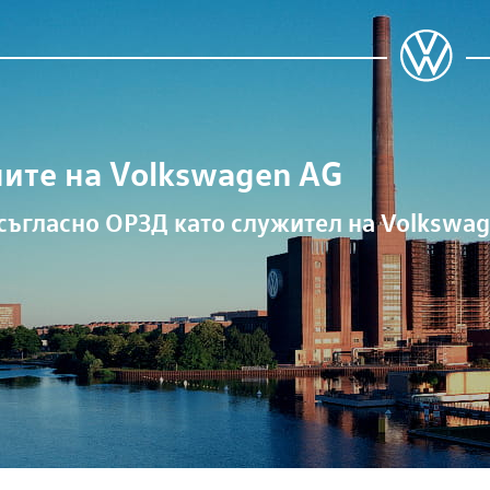
ните на
Volkswagen AG
съгласно ОРЗД като служител на
Volkswag