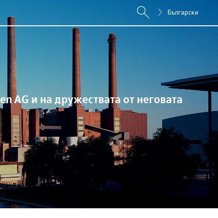
Български
en AG
и на дружествата от неговата