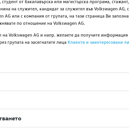
студент от бакалавърска или магистърска програма, стажант, 
нина на служител, кандидат за служител във
Volkswagen AG
,
en AG
или с компания от групата, на тази страница Ви запозн
ажнявате по отношение на
Volkswagen AG
.
л на
Volkswagen AG
и
напр.
желаете да получите информация з
рез групата на засегнатите лица
Клиенти и заинтересовани л
тването