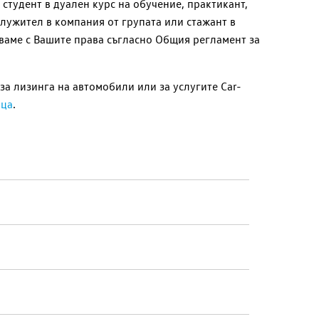
студент в дуален курс на обучение, практикант,
 служител в компания от групата или стажант в
аваме с Вашите права съгласно Общия регламент за
а лизинга на автомобили или за услугите Car-
ица
.