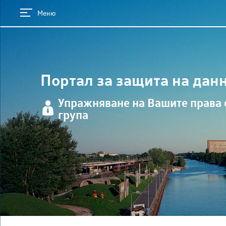
Меню
Портал за защита на дан
Упражняване на Вашите права 
група